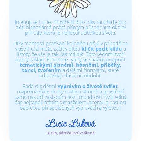
Jmenuji se Lucie. Prostředí Rok-linky mi přijde pro
děti blahodárné právě přímým působením okolní
přírody, která je nejlepší učitelkou života.
Díky možnosti prožívání koloběhu dějů v přírodě na
vlastní kůži může začít v dítěti
klíčit pocit klidu
a
jistoty, že vše je tak, jak má být. Toto vědomí tvoří
dobrý základ. Přirozené rytmy se snažím podpořit
tematickými písněmi, básněmi, příběhy,
tanci, tvořením
a dalšími činnostmi, které
odpovídají danému období.
Ráda si s dětmi
vyprávím o životě zvířat
,
rozpoznáváme druhy rostlin i stromů a prostředí
samo nás učí základům lesní moudrosti. Svůj volný
čas nejraději trávím s manželem, dcerou a naší psí
babičkou při společných výpravách a výletech
Lucie Luková
Lucka, páteční průvodkyně