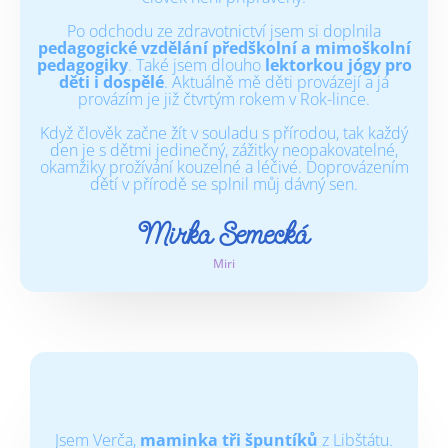
Po odchodu ze zdravotnictví jsem si doplnila
pedagogické vzdělání předškolní a mimoškolní
pedagogiky
. Také jsem dlouho
lektorkou jógy pro
děti i dospělé
. Aktuálně mě děti provázejí a já
provázím je již čtvrtým rokem v Rok-lince.
Když člověk začne žít v souladu s přírodou, tak každý
den je s dětmi jedinečný, zážitky neopakovatelné,
okamžiky prožívání kouzelné a léčivé. Doprovázením
dětí v přírodě se splnil můj dávný sen.
Mirka Semecká
Miri
Jsem Verča,
maminka tři špuntíků
z Libštátu.