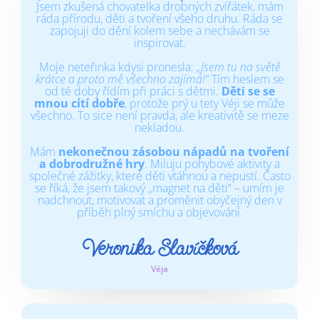
Jsem zkušená chovatelka drobných zvířátek, mám
ráda přírodu, děti a tvoření všeho druhu. Ráda se
zapojuji do dění kolem sebe a nechávám se
inspirovat.
Moje neteřinka kdysi pronesla:
„Jsem tu na světě
krátce a proto mě všechno zajímá!“
Tím heslem se
od té doby řídím při práci s dětmi.
Děti se se
mnou cítí dobře
, protože prý u tety Véji se může
všechno. To sice není pravda, ale kreativitě se meze
nekladou.
Mám
nekonečnou zásobou nápadů na tvoření
a dobrodružné hry
. Miluju pohybové aktivity a
společné zážitky, které děti vtáhnou a nepustí. Často
se říká, že jsem takový „magnet na děti“ – umím je
nadchnout, motivovat a proměnit obyčejný den v
příběh plný smíchu a objevování.
Veronika Slavíčková
Véja