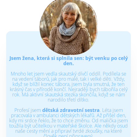
Jsem žena, která si splnila sen: být venku po celý
den.
Mnoho let jsem vedla skautský dívčí oddíl. Podílela se
na vedení táborů, jak pro malé, tak i velké děti. Vždy,
když se blížil konec tábora, jsem byla smutná, že ten
krásný čas v přírodě končí. Nejraději bych tábořila celý
rok. Má aktivní skautská stezka skončila, když se nám
narodilo třetí dítko.
Profesí jsem
dětská zdravotní sestra
. Léta jsem
pracovala v ambulanci dětských lékařů. Až přišel den,
kdy mi srdce řeklo, že to chce změnu. Od malička jsem
toužila být učitelkou v mateřské školce. Ale někdy osud
naše cesty mění a připraví tvrdé zkoušky, na které
člověk není připravený.