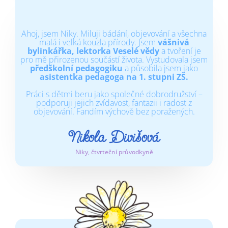
Ahoj, jsem Niky. Miluji bádání, objevování a všechna
malá i velká kouzla přírody. Jsem
vášnivá
bylinkářka, lektorka Veselé vědy
a tvoření je
pro mě přirozenou součástí života. Vystudovala jsem
předškolní pedagogiku
a působila jsem jako
asistentka pedagoga na 1. stupni ZŠ.
Práci s dětmi beru jako společné dobrodružství –
podporuji jejich zvídavost, fantazii i radost z
objevování. Fandím výchově bez poražených.
Nikola Divišová
Niky, čtvrteční průvodkyně